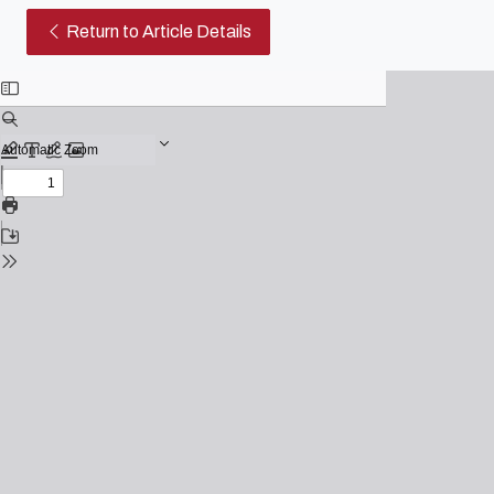
O Imaginarium Diegético na An
Return to Article Details