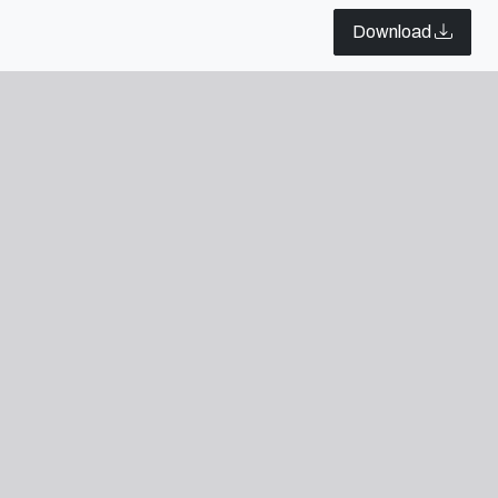
ória, devaneio e psicadelia no Audiovisual.
Download